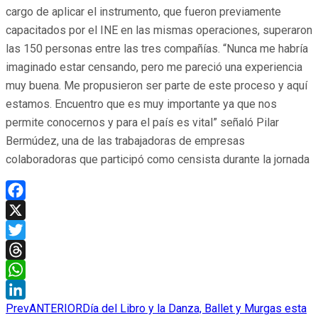
cargo de aplicar el instrumento, que fueron previamente
capacitados por el INE en las mismas operaciones, superaron
las 150 personas entre las tres compañías. “Nunca me habría
imaginado estar censando, pero me pareció una experiencia
muy buena. Me propusieron ser parte de este proceso y aquí
estamos. Encuentro que es muy importante ya que nos
permite conocernos y para el país es vital” señaló Pilar
Bermúdez, una de las trabajadoras de empresas
colaboradoras que participó como censista durante la jornada
Facebook
X
Twitter
Threads
WhatsApp
Prev
ANTERIOR
Día del Libro y la Danza, Ballet y Murgas esta
LinkedIn