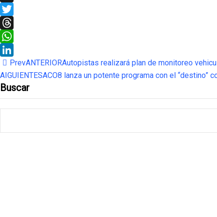
X
Twitter
Threads
WhatsApp
Prev
ANTERIOR
Autopistas realizará plan de monitoreo vehicul
LinkedIn
AIGUIENTE
SACO8 lanza un potente programa con el “destino” c
Buscar