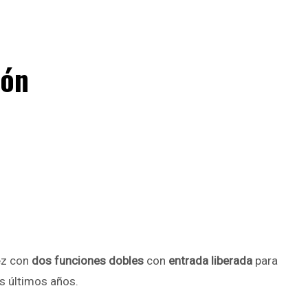
ión
ez con
dos funciones dobles
con
entrada liberada
para
os últimos años.