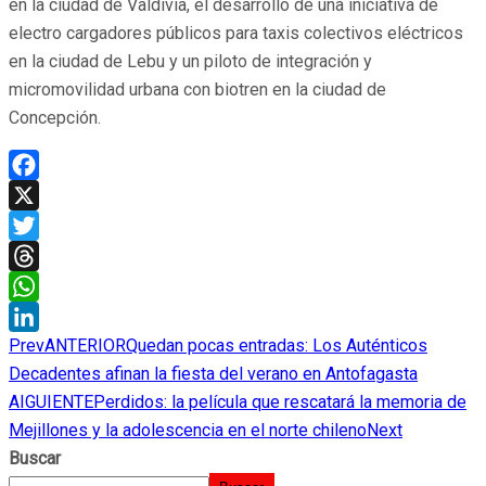
en la ciudad de Valdivia, el desarrollo de una iniciativa de
electro cargadores públicos para taxis colectivos eléctricos
en la ciudad de Lebu y un piloto de integración y
micromovilidad urbana con biotren en la ciudad de
Concepción.
Facebook
X
Twitter
Threads
WhatsApp
Prev
ANTERIOR
Quedan pocas entradas: Los Auténticos
LinkedIn
Decadentes afinan la fiesta del verano en Antofagasta
AIGUIENTE
Perdidos: la película que rescatará la memoria de
Mejillones y la adolescencia en el norte chileno
Next
Buscar