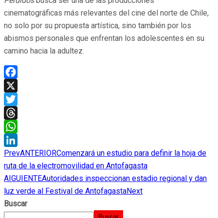
Perdidos
busca ser una de las producciones
cinematográficas más relevantes del cine del norte de Chile,
no solo por su propuesta artística, sino también por los
abismos personales que enfrentan los adolescentes en su
camino hacia la adultez.
Facebook
X
Twitter
Threads
WhatsApp
Prev
ANTERIOR
Comenzará un estudio para definir la hoja de
LinkedIn
ruta de la electromovilidad en Antofagasta
AIGUIENTE
Autoridades inspeccionan estadio regional y dan
luz verde al Festival de Antofagasta
Next
Buscar
Buscar